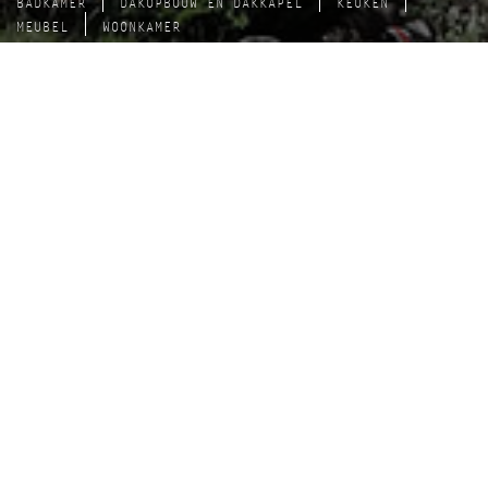
BADKAMER
DAKOPBOUW EN DAKKAPEL
KEUKEN
MEUBEL
WOONKAMER
Hague architects BNA
>
badkamer
>
Shower room and Dormer
Marlot